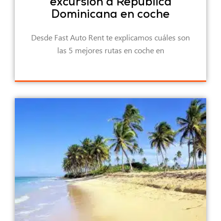
excursión a República
Dominicana en coche
Desde Fast Auto Rent te explicamos cuáles son
las 5 mejores rutas en coche en