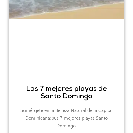
Las 7 mejores playas de
Santo Domingo
Sumérgete en la Belleza Natural de la Capital
Dominicana: sus 7 mejores playas Santo
Domingo,