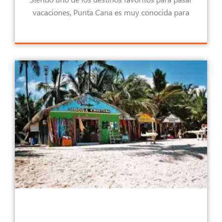
vacaciones, Punta Cana es muy conocida para