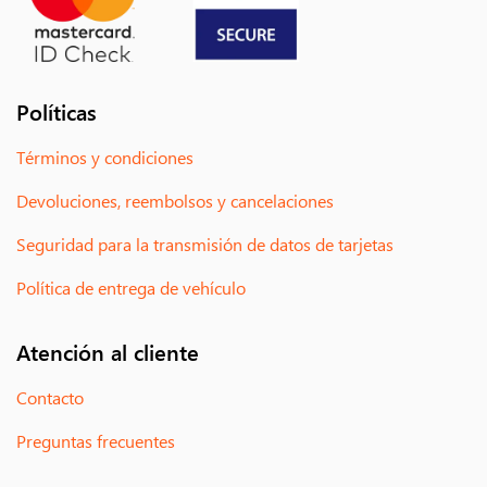
Políticas
Términos y condiciones
Devoluciones, reembolsos y cancelaciones
Seguridad para la transmisión de datos de tarjetas
Política de entrega de vehículo
Atención al cliente
Contacto
Preguntas frecuentes