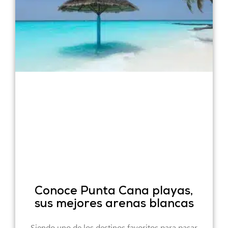
Conoce Punta Cana playas,
sus mejores arenas blancas
Siendo uno de los destinos favoritos para pasar