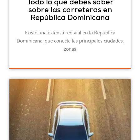
Todo lo que debes saber
sobre las carreteras en
República Dominicana
Existe una extensa red vial en la República
Dominicana, que conecta las principales ciudades,
zonas