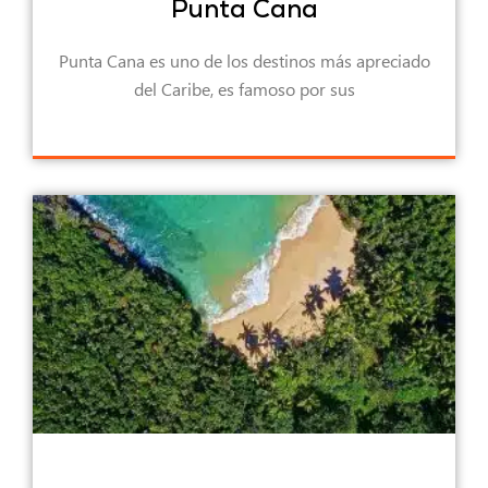
Punta Cana
Punta Cana es uno de los destinos más apreciado
del Caribe, es famoso por sus