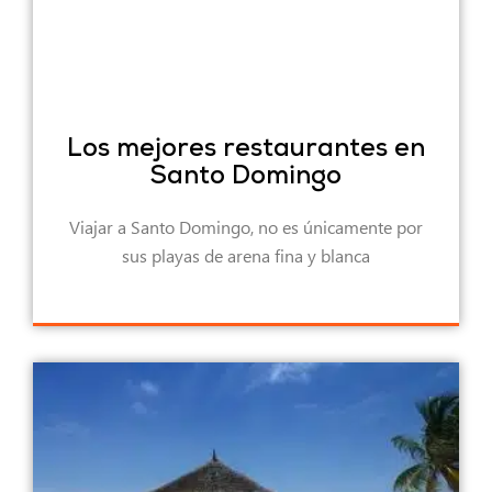
Los mejores restaurantes en
Santo Domingo
Viajar a Santo Domingo, no es únicamente por
sus playas de arena fina y blanca